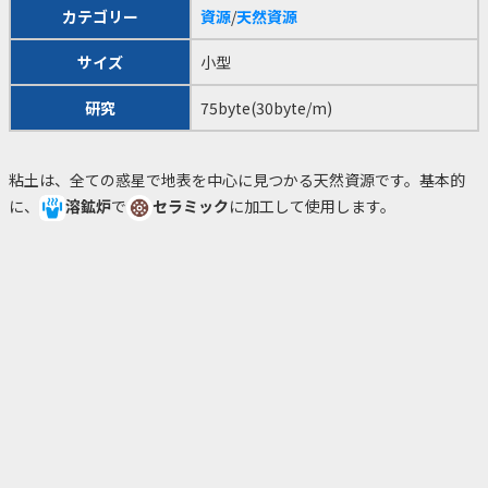
カテゴリー
資源
/
天然資源
サイズ
小型
研究
75byte(30byte/m)
粘土は、全ての惑星で地表を中心に見つかる天然資源です。基本的
に、
溶鉱炉
で
セラミック
に加工して使用します。