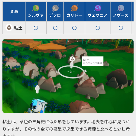
資源
シルヴァ
デソロ
カリドー
ヴェサニア
ノヴース
粘土
粘土は、茶色の三角錐に似た形をしています。地表を中心に見つか
りますが、その他の全ての惑星で採集できる資源と比べると少し希