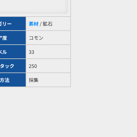
ゴリー
素材
/ 鉱石
ア度
コモン
ベル
33
タック
250
方法
採集