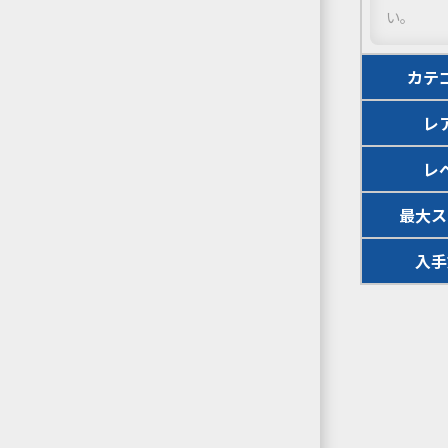
い。
カテ
レ
レ
最大ス
入手