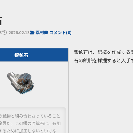
石
3
2026.02.13
素材
コメント(
0
)
銀鉱石は、銀棒を作成する
銀鉱石
石の鉱脈を採掘すると入手
の鉱物と組み合わさっていること
金属だ。この銀の原鉱石は、有用
するために加工しないといけな