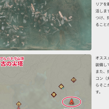
リアを
活しま
つけ、
ること
オスス
装備し
また、
コン（
らそこ
す。