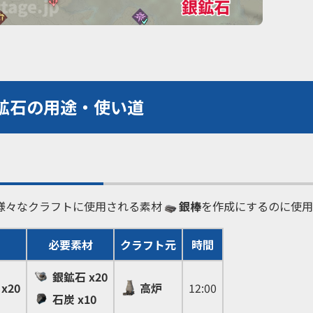
鉱石の用途・使い道
様々なクラフトに使用される素材
銀棒
を作成にするのに使用
必要素材
クラフト元
時間
銀鉱石
x20
x20
高炉
12:00
石炭
x10