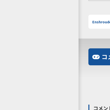
Enshroud
コ
コメン