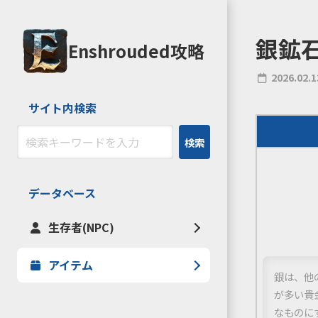
銀鉱
Enshrouded攻略
2026.02.1
サイト内検索
検索
データベース
生存者(NPC)
アイテム
銀は、他
が多い貴
なものに