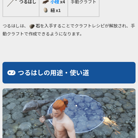
つるはし
小枝
x4
手動クラフト
紐
x1
つるはしは、
石
を入手することでクラフトレシピが解放され、手
動クラフトで作成できるようになります。
つるはしの用途・使い道