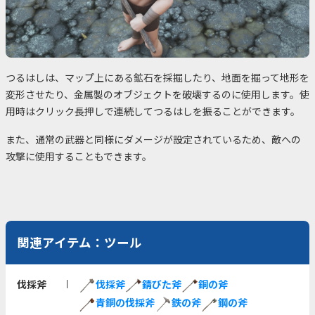
つるはしは、マップ上にある鉱石を採掘したり、地面を掘って地形を
変形させたり、金属製のオブジェクトを破壊するのに使用します。使
用時はクリック長押しで連続してつるはしを振ることができます。
また、通常の武器と同様にダメージが設定されているため、敵への
攻撃に使用することもできます。
関連アイテム：ツール
伐採斧
伐採斧
錆びた斧
銅の斧
青銅の伐採斧
鉄の斧
鋼の斧