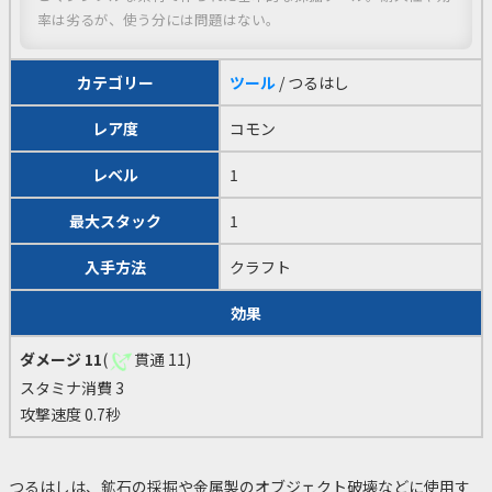
率は劣るが、使う分には問題はない。
カテゴリー
ツール
/ つるはし
レア度
コモン
レベル
1
最大スタック
1
入手方法
クラフト
効果
ダメージ 11
(
貫通 11)
スタミナ消費 3
攻撃速度 0.7秒
つるはしは、鉱石の採掘や金属製のオブジェクト破壊などに使用す