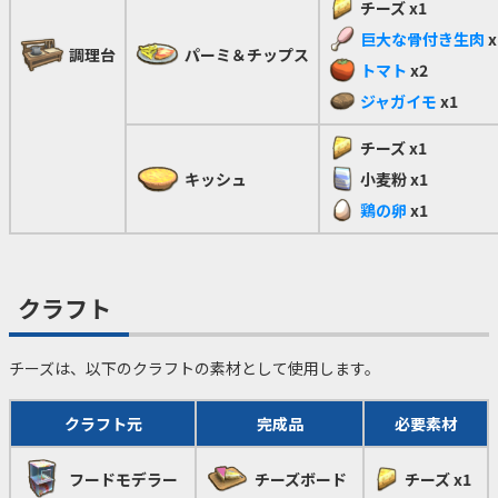
チーズ
x1
巨大な骨付き生肉
x
調理台
パーミ＆チップス
トマト
x2
ジャガイモ
x1
チーズ
x1
キッシュ
小麦粉
x1
鶏の卵
x1
クラフト
チーズは、以下のクラフトの素材として使用します。
クラフト元
完成品
必要素材
フードモデラー
チーズボード
チーズ
x1