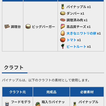
パイナップル
x1
ダンパー
x1
調理済み肉
x1
調理台
ビッグバーガー
高品質チーズ
x1
大きなニワトリの卵
x1
トマト
x1
ビートルート
x1
クラフト
パイナップルは、以下のクラフトの素材として使用します。
クラフト元
完成品
必要素材
フードモデラ
箱入りパイナッ
パイナップル