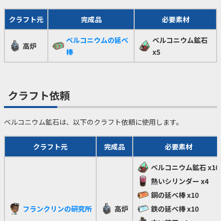
クラフト元
完成品
必要素材
ベルコニウムの延べ
ベルコニウム鉱石
高炉
棒
x5
クラフト依頼
ベルコニウム鉱石は、以下のクラフト依頼に使用します。
クラフト元
完成品
必要素材
ベルコニウム鉱石
x10
熱いシリンダー
x4
銅の延べ棒
x10
フランクリンの研究所
高炉
鉄の延べ棒
x10