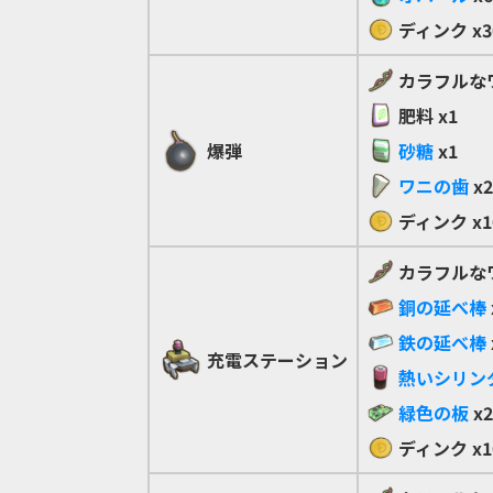
ディンク
x3
カラフルな
肥料
x1
爆弾
砂糖
x1
ワニの歯
x2
ディンク
x1
カラフルな
銅の延べ棒
鉄の延べ棒
充電ステーション
熱いシリン
緑色の板
x2
ディンク
x1