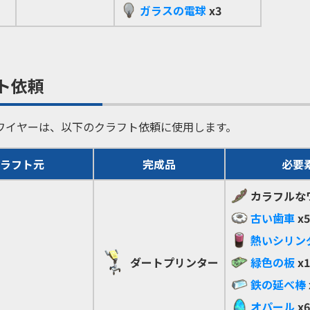
ガラスの電球
x3
ト依頼
ワイヤーは、以下のクラフト依頼に使用します。
ラフト元
完成品
必要
カラフルな
古い歯車
x5
熱いシリン
ダートプリンター
緑色の板
x1
鉄の延べ棒
オパール
x6