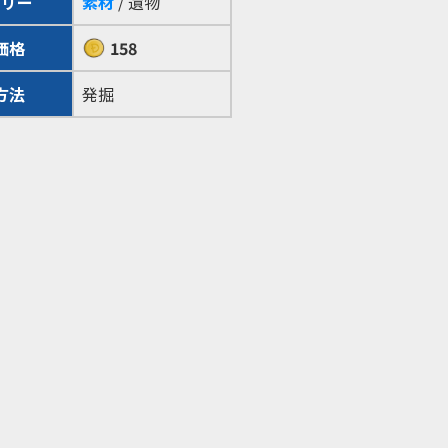
ゴリー
素材
/ 遺物
価格
158
方法
発掘