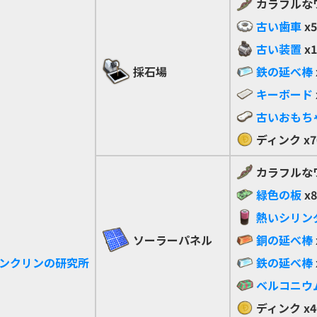
カラフルな
古い歯車
x5
古い装置
x1
採石場
鉄の延べ棒
キーボード
古いおもち
ディンク
x7
カラフルな
緑色の板
x8
熱いシリン
ソーラーパネル
銅の延べ棒
ンクリンの研究所
鉄の延べ棒
ベルコニウ
ディンク
x4